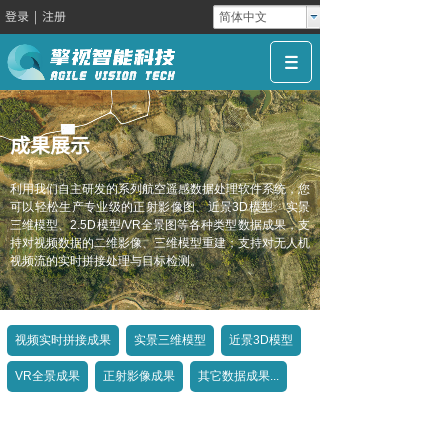
登录
|
注册
简体中文
成果展示
利用我们自主研发的系列航空遥感数据处理软件系统，您
可以轻松生产专业级的正射影像图、近景3D模型、实景
三维模型、2.5D模型/VR全景图等各种类型数据成果，支
持对视频数据的二维影像、三维模型重建；支持对无人机
视频流的实时拼接处理与目标检测。
视频实时拼接成果
实景三维模型
近景3D模型
VR全景成果
正射影像成果
其它数据成果...