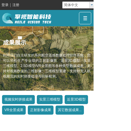
登录
|
注册
简体中文
成果展示
利用我们自主研发的系列航空遥感数据处理软件系统，您
可以轻松生产专业级的正射影像图、近景3D模型、实景
三维模型、2.5D模型/VR全景图等各种类型数据成果，支
持对视频数据的二维影像、三维模型重建；支持对无人机
视频流的实时拼接处理与目标检测。
视频实时拼接成果
实景三维模型
近景3D模型
VR全景成果
正射影像成果
其它数据成果...